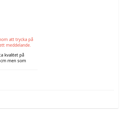
nom att trycka på 
 ett meddelande. 
 kvalitet på 
63 cm men som 
 numrerade och 
ktive original som 
vart eller trä ram 
mverkstad. 
nlita en 
om konst på ditt 