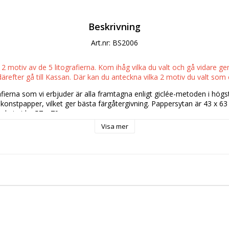
Beskrivning
Art.nr: BS2006
t 2 motiv av de 5 litografierna. Kom ihåg vilka du valt och gå vidare ge
efter gå till Kassan. Där kan du anteckna vilka 2 motiv du valt som
fierna som vi erbjuder är alla framtagna enligt giclée-metoden i högsta
 konstpapper, vilket ger bästa färgåtergivning. Pappersytan är 43 x 
erket cirka 57 x 79 cm.
Visa mer
liten, endast 30 exemplar av varje litografi har tryckts och de är alla
en av Birgitte Söndergaard. Alla litografierna är namngivna efter respe
essa original, som är i olja, är sålda för mellan 30.000-40.000 kr.
 i en skyddande inplastad papptub. Inramning av litografin med en vit, s
00 kr inkl. moms beroende på kvalitet på ram och glas samt val av ra
n ordna detta vid önskemål men det är säkert bättre och billigare att a
ort. 
 av Birgitte Söndergaard till din familj eller till dina vänner. Eller s
norlunda present. 