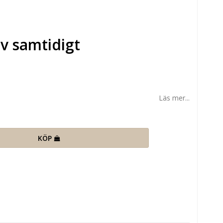
iv samtidigt
Läs mer...
KÖP